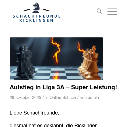
Aufstieg in Liga 3A – Super Leistung!
/
/
26. Oktober 2025
in
Online Schach
von
admin
Liebe Schachfreunde,
diesmal hat es geklappt, die Ricklinger