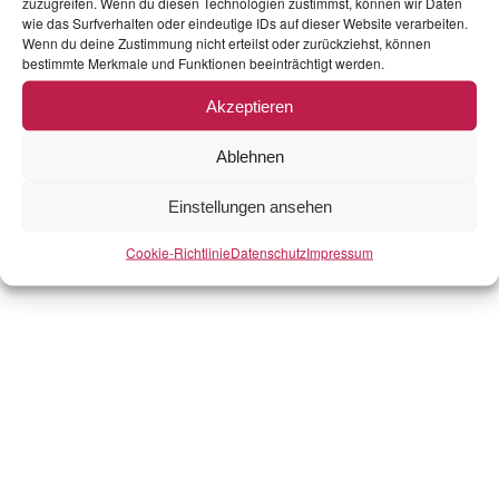
zuzugreifen. Wenn du diesen Technologien zustimmst, können wir Daten
wie das Surfverhalten oder eindeutige IDs auf dieser Website verarbeiten.
Wenn du deine Zustimmung nicht erteilst oder zurückziehst, können
bestimmte Merkmale und Funktionen beeinträchtigt werden.
Akzeptieren
Ablehnen
Einstellungen ansehen
Cookie-Richtlinie
Datenschutz
Impressum