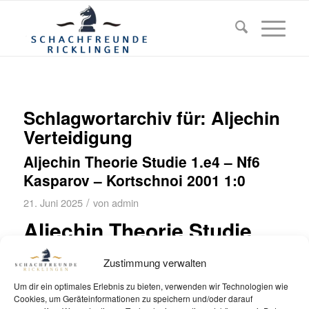
Schlagwortarchiv für:
Aljechin
Verteidigung
Aljechin Theorie Studie 1.e4 – Nf6
Kasparov – Kortschnoi 2001 1:0
/
21. Juni 2025
von
admin
Aljechin Theorie Studie
1.e4 – Nf6 Kasparov –
Zustimmung verwalten
Kortschnoi 2001 1:0
Um dir ein optimales Erlebnis zu bieten, verwenden wir Technologien wie
Cookies, um Geräteinformationen zu speichern und/oder darauf
…