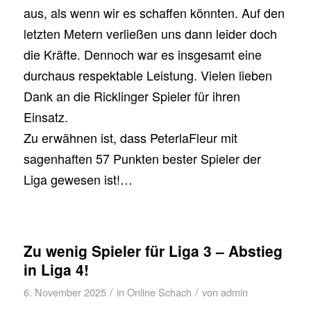
aus, als wenn wir es schaffen könnten. Auf den
letzten Metern verließen uns dann leider doch
die Kräfte. Dennoch war es insgesamt eine
durchaus respektable Leistung. Vielen lieben
Dank an die Ricklinger Spieler für ihren
Einsatz.
Zu erwähnen ist, dass PeterlaFleur mit
sagenhaften 57 Punkten bester Spieler der
Liga gewesen ist!…
Zu wenig Spieler für Liga 3 – Abstieg
in Liga 4!
/
/
6. November 2025
in
Online Schach
von
admin