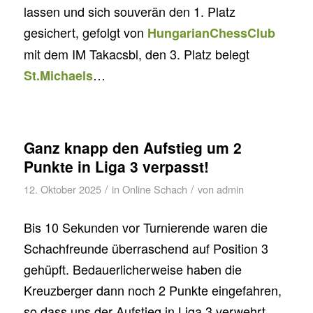
lassen und sich souverän den 1. Platz
gesichert, gefolgt von
HungarianChessClub
mit dem IM Takacsbl, den 3. Platz belegt
…
St.Michaels
Ganz knapp den Aufstieg um 2
Punkte in Liga 3 verpasst!
/
/
12. Oktober 2025
in
Online Schach
von
admin
Bis 10 Sekunden vor Turnierende waren die
Schachfreunde überraschend auf Position 3
gehüpft. Bedauerlicherweise haben die
Kreuzberger dann noch 2 Punkte eingefahren,
so dass uns der Aufstieg in Liga 3 verwehrt