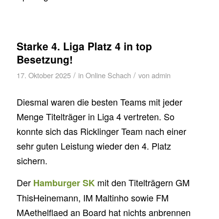
Starke 4. Liga Platz 4 in top
Besetzung!
/
/
17. Oktober 2025
in
Online Schach
von
admin
Diesmal waren die besten Teams mit jeder
Menge Titelträger in Liga 4 vertreten. So
konnte sich das Ricklinger Team nach einer
sehr guten Leistung wieder den 4. Platz
sichern.
Der
mit den Titelträgern GM
Hamburger SK
ThisHeinemann, IM Maltinho sowie FM
MAethelflaed an Board hat nichts anbrennen