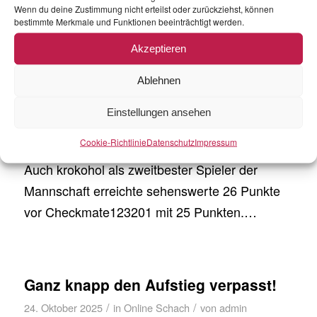
Wenn du deine Zustimmung nicht erteilst oder zurückziehst, können
aufgestiegen. Während des gesamten
bestimmte Merkmale und Funktionen beeinträchtigt werden.
Turnierverlaufes waren die Ricklinger bis zum
Akzeptieren
Schluss auf einem Aufstiegsplatz! Der
Ablehnen
Spitzenspieler PeterLaFleur hat mal wieder mit
47 Punkten eine ausgezeichnete Leistung
Einstellungen ansehen
erzielt. Im gesamten Turnier war er drittbester
Cookie-Richtlinie
Datenschutz
Impressum
Spieler! Gratulation für diese starke Leistung.
Auch krokohol als zweitbester Spieler der
Mannschaft erreichte sehenswerte 26 Punkte
vor Checkmate123201 mit 25 Punkten.…
Ganz knapp den Aufstieg verpasst!
/
/
24. Oktober 2025
in
Online Schach
von
admin