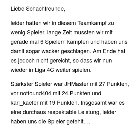
Liebe Schachfreunde,
leider hatten wir in diesem Teamkampf zu
wenig Spieler, lange Zeit mussten wir mit
gerade mal 6 Spielern kämpfen und haben uns
damit sogar wacker geschlagen. Am Ende hat
es jedoch nicht gereicht, so dass wir nun
wieder in Liga 4C weiter spielen.
Stärkster Spieler war JHMaster mit 27 Punkten,
vor notfound404 mit 24 Punkten und
karl_kaefer mit 19 Punkten. Insgesamt war es
eine durchaus respektable Leistung, leider
haben uns die Spieler gefehlt.…