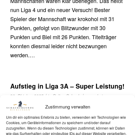
Mannschaften waren klar überlegen. Das heißt
nun Liga 4 und ein neuer Versuch! Bester
Spieler der Mannschaft war krokohol mit 31
Punkten, gefolgt von Blitzwunder mit 30
Punkten und Biel mit 26 Punkten. Titelträger
konnten diesmal leider nicht bezwungen
werden.…
Aufstieg in Liga 3A – Super Leistung!
/
/
26. Oktober 2025
in
Online Schach
von
admin
Zustimmung verwalten
Liebe Schachfreunde,
Um dir ein optimales Erlebnis zu bieten, verwenden wir Technologien wie
Cookies, um Geräteinformationen zu speichern und/oder darauf
diesmal hat es geklappt, die Ricklinger
zuzugreifen. Wenn du diesen Technologien zustimmst, können wir Daten
wie das Surfverhalten oder eindeutige IDs auf dieser Website verarbeiten.
Schachfreunde sind sicher in Liga 3 A