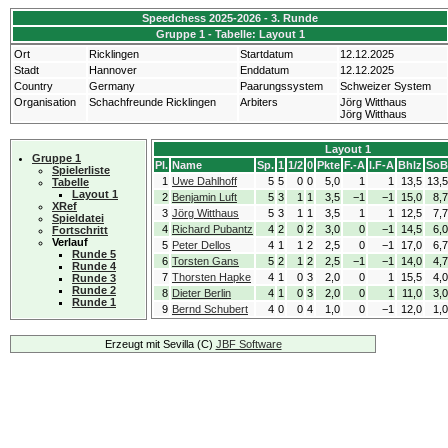
Speedchess 2025-2026 - 3. Runde
Gruppe 1 - Tabelle: Layout 1
Ort
Ricklingen
Startdatum
12.12.2025
Stadt
Hannover
Enddatum
12.12.2025
Country
Germany
Paarungssystem
Schweizer System
Organisation
Schachfreunde Ricklingen
Arbiters
Jörg Witthaus
Jörg Witthaus
Layout 1
Gruppe 1
Pl.
Name
Sp.
1
1/2
0
Pkte
F.-A
l.F-A
Bhlz
SoB
Spielerliste
1
Uwe Dahlhoff
5
5
0
0
5,0
1
1
13,5
13,
Tabelle
Layout 1
2
Benjamin Luft
5
3
1
1
3,5
−1
−1
15,0
8,
XRef
3
Jörg Witthaus
5
3
1
1
3,5
1
1
12,5
7,
Spieldatei
4
Richard Pubantz
4
2
0
2
3,0
0
−1
14,5
6,
Fortschritt
Verlauf
5
Peter Dellos
4
1
1
2
2,5
0
−1
17,0
6,
Runde 5
6
Torsten Gans
5
2
1
2
2,5
−1
−1
14,0
4,
Runde 4
7
Thorsten Hapke
4
1
0
3
2,0
0
1
15,5
4,
Runde 3
Runde 2
8
Dieter Berlin
4
1
0
3
2,0
0
1
11,0
3,
Runde 1
9
Bernd Schubert
4
0
0
4
1,0
0
−1
12,0
1,
Erzeugt mit Sevilla (C)
JBF Software